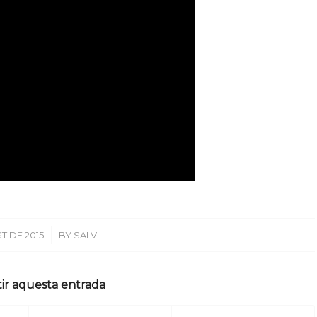
/
T DE 2015
BY
SALVI
ir aquesta entrada