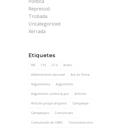
Política
Repressió
Trobada
Uncategorized
Xerrada
Etiquetes
9N
11S
27-S
Actes
alliberament nacional
Ara és l'hora
Argumentos
Arguments
Arguments contra la por
Articles
Articles propis d'opinió
Campanya
Campanyes
Comunicats
Comunicats de l'ANC
Concentracions