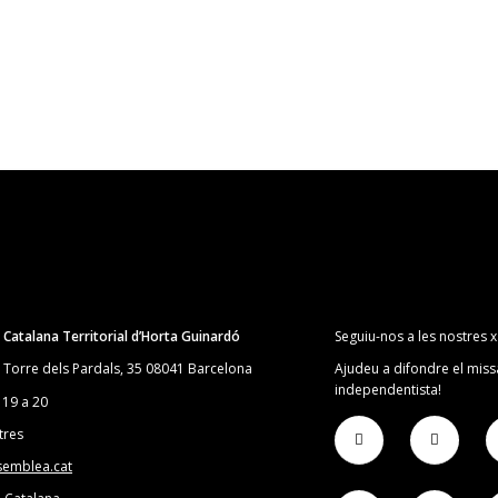
Catalana Territorial d’Horta Guinardó
Seguiu-nos a les nostres x
a Torre dels Pardals, 35 08041 Barcelona
Ajudeu a difondre el miss
independentista!
 19 a 20
tres
semblea.cat