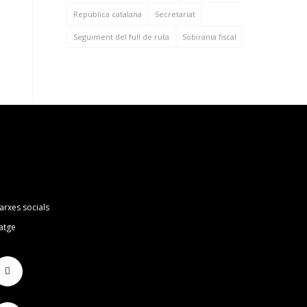
República catalana
Secretariat
Seguiment del full de ruta
Sobirania fiscal
arxes socials
atge