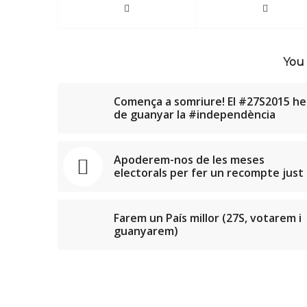
You 
Comença a somriure! El #27S2015 h
de guanyar la #independència
Apoderem-nos de les meses
electorals per fer un recompte just
Farem un País millor (27S, votarem i
guanyarem)