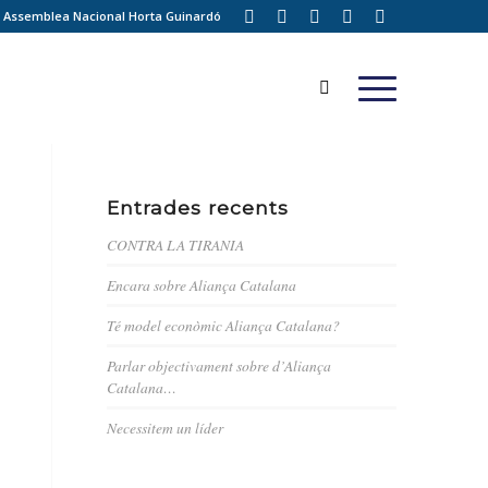
Assemblea Nacional Horta Guinardó
Entrades recents
CONTRA LA TIRANIA
Encara sobre Aliança Catalana
Té model econòmic Aliança Catalana?
Parlar objectivament sobre d’Aliança
Catalana…
Necessitem un líder