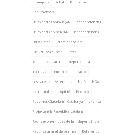
Cròniques
Debat
Democràcia
Documentals
Els expertos opinen (ANC i Independència)
Els experts opinen (ANC i Independència)
Entrevistes
Estem preparats
Estructures d'Estat
Fotos
identitat catalana
Independència
Iniciatives
Internacionalització
Les cares de l'Assemblea
Notícies HGxI
Nous catalans
opinió
Pedrolo
Podemos/Ciutadans i Catalunya
premsa
Projectant la República catalana
Raons econòmiques de la independència
Recull setmanal de premsa
Referèndum