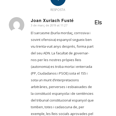
RESPOSTA
Joan Xuriach Fusté
Els
3 de març de 2019 at 11:27
says:
El sarcasme (burla mordaç, corrosiva i
sovint ofensiva) espanyol segueix ben
viu trenta-vuit anys després, forma part
del seu ADN. La facultat de governar-
nos per les nostres pròpies lleis
(autonomia) es troba morta i enterrada
(PP, Ciudadanos i PSOE) sota el 155 i
sota un munt d’interpretacions
arbitràries, perverses i esbiaixades de
la constitució espanyola i de sentències
del tribunal constitucional espanyol que
tomben, totes i cadascuna de, per
exemple, les lleis socials aprovades pel