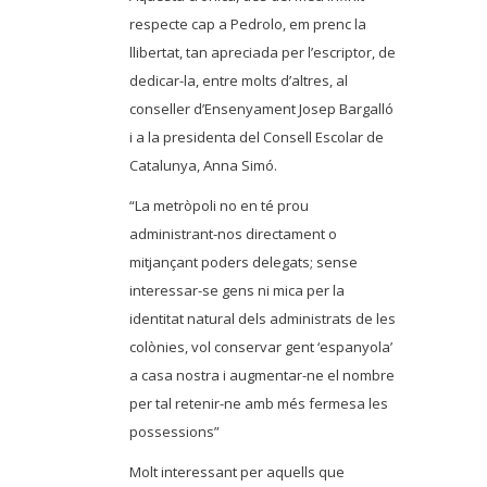
respecte cap a Pedrolo, em prenc la
llibertat, tan apreciada per l’escriptor, de
dedicar-la, entre molts d’altres, al
conseller d’Ensenyament Josep Bargalló
i a la presidenta del Consell Escolar de
Catalunya, Anna Simó.
“La metròpoli no en té prou
administrant-nos directament o
mitjançant poders delegats; sense
interessar-se gens ni mica per la
identitat natural dels administrats de les
colònies, vol conservar gent ‘espanyola’
a casa nostra i augmentar-ne el nombre
per tal retenir-ne amb més fermesa les
possessions”
Molt interessant per aquells que