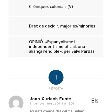
Cròniques colonials (V)
Dret de decidir, majories/minories
OPINIÓ. «Espanyolisme i
independentisme oficial, una
aliança rendible», per Salvi Pardàs
1
RESPOSTA
Joan Xuriach Fusté
Els
11 de novembre de 2018 at 16:06
says:
Aquesta crònica, des del meu infinit