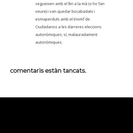
segueixen amb el lliri a la mà (o ho fan
veure) i van quedar bocabadats i
esmaperduts amb el triomf de
Ciudadanos a les darreres eleccions
autonòmiques; sí, malauradament
autonòmiques.
comentaris estàn tancats.